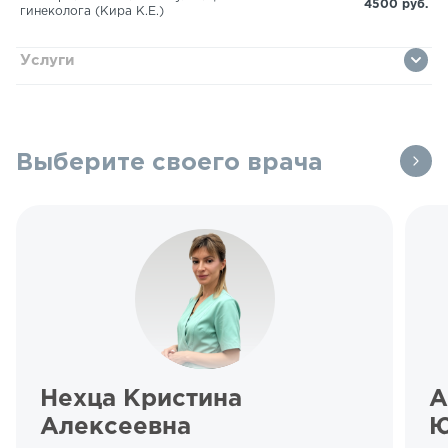
4500 руб.
гинеколога (Кира К.Е.)
Услуги
Выберите своего врача
Нехца Кристина
А
Алексеевна
Ю