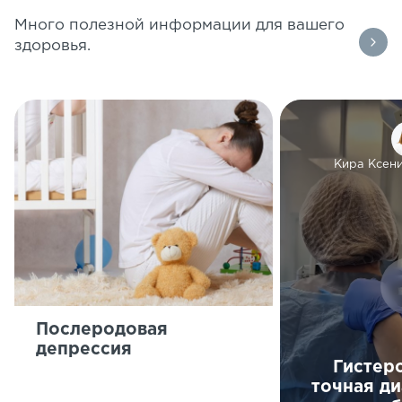
Много полезной информации для вашего
здоровья.
Кира Ксен
Послеродовая
депрессия
Гистер
точная ди