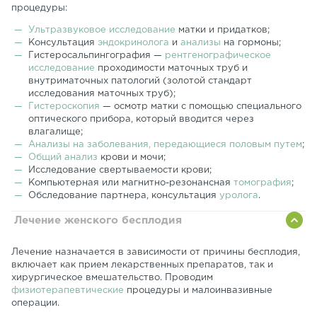
процедуры:
Ультразвуковое исследование
матки и придатков;
Консультация
эндокринолога
и
анализы
на гормоны;
Гистеросальпингография —
рентгенографическое
исследование
проходимости маточных труб и
внутриматочных патологий (золотой стандарт
исследования маточных труб);
Гистероскопия
— осмотр матки с помощью специального
оптического прибора, который вводится через
влагалище;
Анализы на заболевания, передающиеся половым путем
;
Общий анализ
крови и мочи;
Исследование свертываемости крови;
Компьютерная или магнитно-резонансная
томография
;
Обследование партнера, консультация
уролога
.
Лечение женского бесплодия
Лечение назначается в зависимости от причины бесплодия,
включает как прием лекарственных препаратов, так и
хирургическое вмешательство. Проводим
физиотерапевтические
процедуры и малоинвазивные
операции.