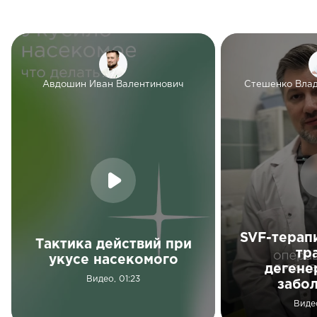
Авдошин Иван Валентинович
Стешенко Вла
SVF-терап
Тактика действий при
тр
укусе насекомого
дегене
Видео, 01:23
забо
Виде