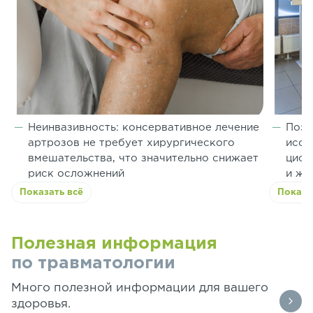
Неинвазивность: консервативное лечение
Позв
артрозов не требует хирургического
иссл
вмешательства, что значительно снижает
цист
риск осложнений
и же
Показать всё
Показа
Полезная информация
по травматологии
Много полезной информации для вашего
здоровья.