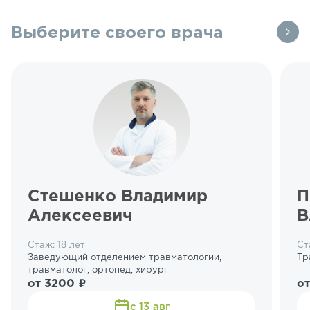
Выберите своего врача
Стешенко Владимир
П
Алексеевич
В
Стаж: 18 лет
Ст
Заведующий отделением травматологии,
Тр
травматолог, ортопед, хирург
от 3200 ₽
от
с 13 авг