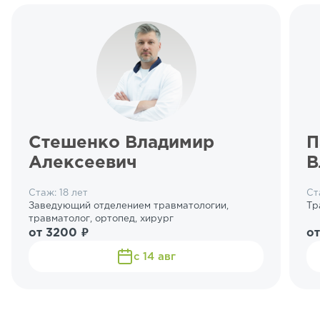
Стешенко Владимир
П
Алексеевич
В
Стаж: 18 лет
Ст
Заведующий отделением травматологии,
Тр
травматолог, ортопед, хирург
от 3200 ₽
от
с 14 авг