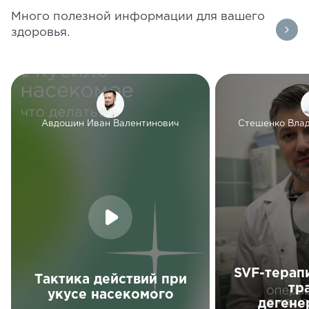
Много полезной информации для вашего
здоровья.
Авдошин Иван Валентинович
Стешенко Вла
SVF-терап
Тактика действий при
тр
укусе насекомого
дегене