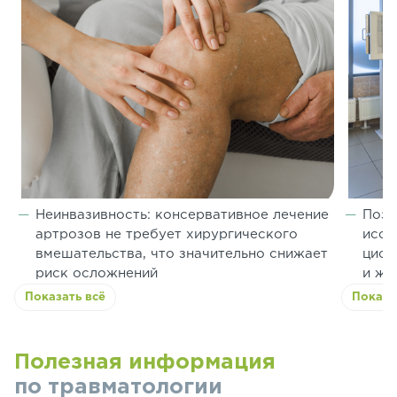
Неинвазивность: консервативное лечение
Позв
артрозов не требует хирургического
иссл
вмешательства, что значительно снижает
цист
риск осложнений
и же
Показать всё
Показа
Полезная информация
по травматологии