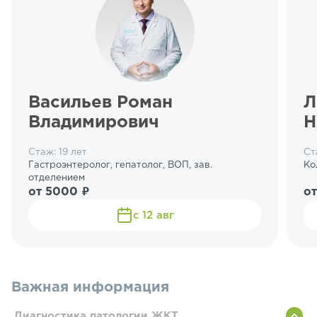
Васильев Роман
Л
Владимирович
Н
Стаж: 19 лет
Ст
Гастроэнтеролог, гепатолог, ВОП, зав.
Ко
отделением
от 5000 ₽
от
с 12 авг
Важная информация
Диагностика патологии ЖКТ