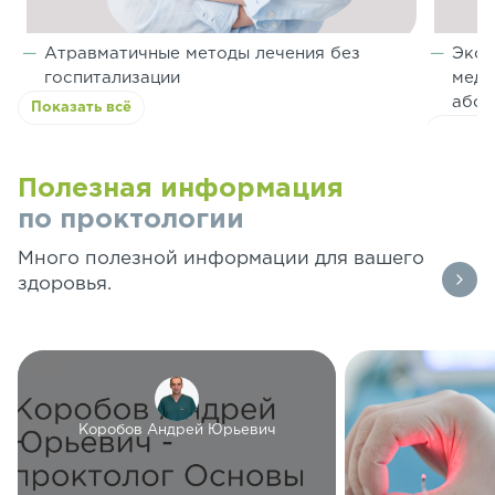
Атравматичные методы лечения без
Эксп
госпитализации
меди
абсо
Показать всё
Показа
Полезная информация
по проктологии
Много полезной информации для вашего
здоровья.
Коробов Андрей Юрьевич