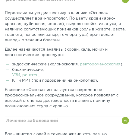
Первоначальную диагностику в клинике «Основа»
осуществляет врач-проктолог. По цвету крови (ярко-
красная, рубиновая, черная), выделяющейся из ануса, и
наличию сопутствующих признаков (боль в животе, рвота,
тошнота, понос или запор, температура) врач делает
выводы о течении болезни.
Далее назначаются анализы (крови, кала, мочи) и
диагностические процедуры:
эндоскопические (колоноскопия,
ректороманоскопия
),
биохимические,
УЗИ
,
рентген
,
КТ и МРТ (при подозрении на онкологию).
В клинике «Основа» используется современное
профессиональное оборудование, которое позволяет с
высокой степенью достоверности выявить причину
возникновения стула с кровью.
Лечение заболеваний
Большинство людей в течение жизни хоть раз, но