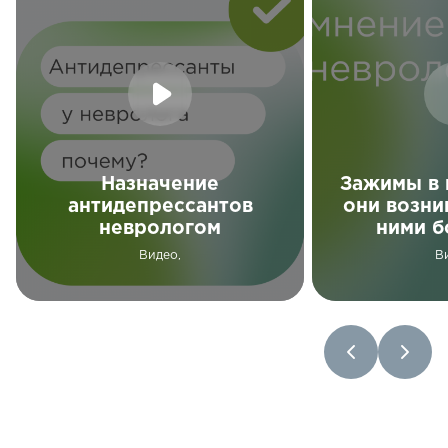
Назначение
Зажимы в 
антидепрессантов
они возни
неврологом
ними б
Видео,
В