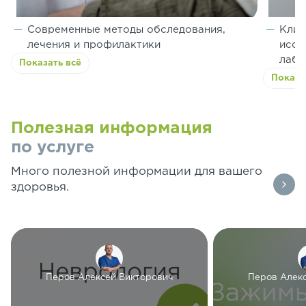
Современные методы обследования,
Клин
лечения и профилактики
иссл
лабо
Показать всё
Показа
Полезная информация
по услуге
Много полезной информации для вашего
здоровья.
Перов Алексей Викторович
Перов Алек