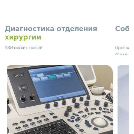
Диагностика отделения
Собс
хирургии
УЗИ мягких тканей
Проводим
хирургии