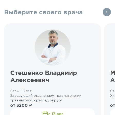
Выберите своего врача
Стешенко Владимир
М
Алексеевич
А
Стаж: 18 лет
Ст
Заведующий отделением травматологии,
Хи
травматолог, ортопед, хирург
от 3200 ₽
от
с 13 авг