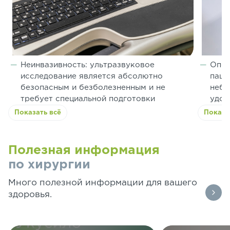
Неинвазивность: ультразвуковое
Опер
исследование является абсолютно
паци
безопасным и безболезненным и не
небо
требует специальной подготовки
удоб
Показать всё
Показа
Полезная информация
по хирургии
Много полезной информации для вашего
здоровья.