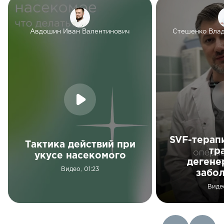
Авдошин Иван Валентинович
Стешенко Вла
SVF-терап
Тактика действий при
тр
укусе насекомого
дегене
Видео, 01:23
забо
Виде