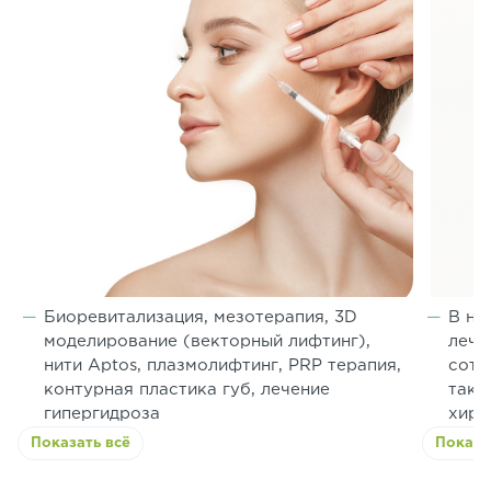
Биоревитализация, мезотерапия, 3D
В на
моделирование (векторный лифтинг),
лече
нити Aptos, плазмолифтинг, PRP терапия,
сотр
контурная пластика губ, лечение
таки
гипергидроза
хиру
Показать всё
Показа