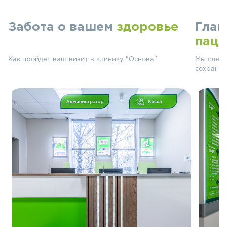
Забота о вашем
здоровье
Глав
паци
Как пройдет ваш визит в клинику "Основа"
Мы следу
сохранят