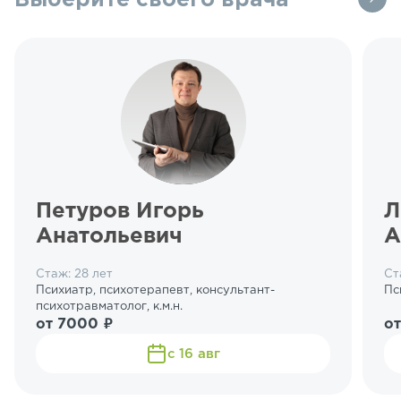
Выберите своего врача
Петуров Игорь
Л
Анатольевич
А
Стаж: 28 лет
Ст
Психиатр, психотерапевт, консультант-
Пс
психотравматолог, к.м.н.
от 7000 ₽
от
с 16 авг