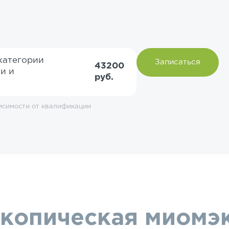
категории
Записаться
43200
и и
руб.
исимости от квалификации
копическая миомэк