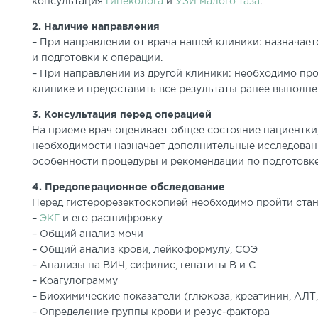
консультация
гинеколога
и
УЗИ малого таза
.
2. Наличие направления
– При направлении от врача нашей клиники: назначает
и подготовки к операции.
– При направлении из другой клиники: необходимо п
клинике и предоставить все результаты ранее выполн
3. Консультация перед операцией
На приеме врач оценивает общее состояние пациентки,
необходимости назначает дополнительные исследован
особенности процедуры и рекомендации по подготовке
4. Предоперационное обследование
Перед гистерорезектоскопией необходимо пройти ста
–
ЭКГ
и его расшифровку
– Общий анализ мочи
– Общий анализ крови, лейкоформулу, СОЭ
– Анализы на ВИЧ, сифилис, гепатиты B и C
– Коагулограмму
– Биохимические показатели (глюкоза, креатинин, АЛТ
– Определение группы крови и резус-фактора