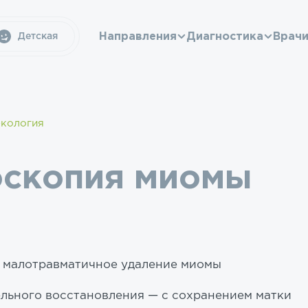
Направления
Диагностика
Врач
Детская
екология
оскопия миомы
 малотравматичное удаление миомы
ельного восстановления — с сохранением матки