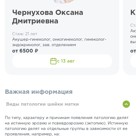
Чернухова Оксана
К
Дмитриевна
Ст
Ак
Стаж: 21 лет
он
Акушер-гинеколог, онкогинеколог, гинеколог-
вы
эндокринолог, зав. отделением
от 6500 ₽
о
с 13 авг
Важная информация
Виды патологии шейки матки
По типу, характеру и причинам появления патологию делят
на истинную эрозию и псвевдоэрозию (эктопию). Истинную
патологию делят на отдельные группы в зависимости от ее
проявления, например, на: