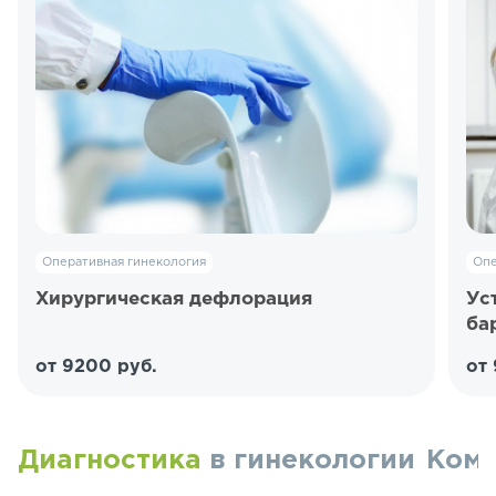
Оперативная гинекология
Опе
Хирургическая дефлорация
Ус
ба
от 9200 руб.
от
Диагностика
в гинекологии
Ком