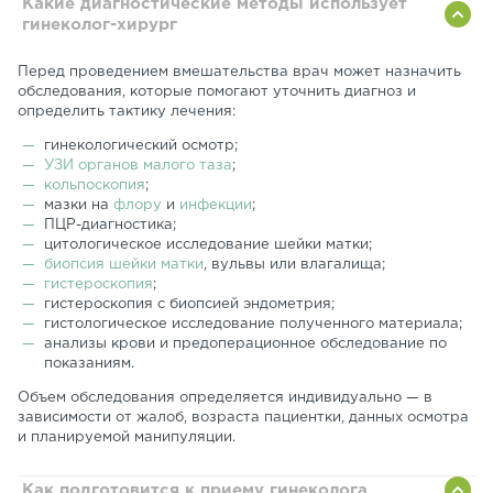
Какие диагностические методы использует
гинеколог-хирург
Перед проведением вмешательства врач может назначить
обследования, которые помогают уточнить диагноз и
определить тактику лечения:
гинекологический осмотр;
УЗИ органов малого таза
;
кольпоскопия
;
мазки на
флору
и
инфекции
;
ПЦР-диагностика;
цитологическое исследование шейки матки;
биопсия шейки матки
, вульвы или влагалища;
гистероскопия
;
гистероскопия с биопсией эндометрия;
гистологическое исследование полученного материала;
анализы крови и предоперационное обследование по
показаниям.
Объем обследования определяется индивидуально — в
зависимости от жалоб, возраста пациентки, данных осмотра
и планируемой манипуляции.
Как подготовится к приему гинеколога