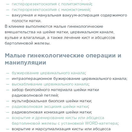
гистерорезектоскопия с полипэктомией
;
гистерорезектоскопия с миомэктомией
;
вакуумная и мануальная вакуум-аспирация содержимого
полости матки.
В клинике выполняются малые гинекологические
вмешательства на шейке матки, цервикальном канале,
вульве и влагалище, а также лечение кист и абсцессов
бартолиновой железы.
Малые гинекологические операции и
манипуляции
бужирование цервикального канала
;
интраоперационное бужирование цервикального канала;
выскабливание цервикального канала
;
забор биопсийного материала шейки матки
радиоволновой петлей;
мультифокальная биопсия шейки матки;
радиоволновая эксцизия шейки матки
;
радиоволновая конизация шейки матки;
вскрытие и дренирование кисты или абсцесса
бартолиновой железы с установкой WORD-катетера
;
вскрытие и марсупиализация кисты или абсцесса