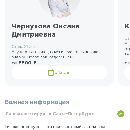
Чернухова Оксана
К
Дмитриевна
Ст
Ак
Стаж: 21 лет
он
Акушер-гинеколог, онкогинеколог, гинеколог-
вы
эндокринолог, зав. отделением
от 6500 ₽
о
с 13 авг
Важная информация
Гинеколог-хирург в Санкт-Петербурге
Гинеколог-хирург — это врач, который занимается