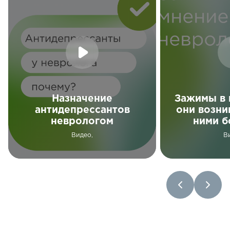
Назначение
Зажимы в 
антидепрессантов
они возни
неврологом
ними б
Видео,
В