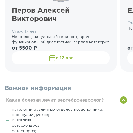
Перов Алексей
Е
Викторович
Ст
Не
Стаж: 17 лет
Невролог, мануальный терапевт, врач
функциональной диагностики, первая категория
от 5500 ₽
о
с 12 авг
Важная информация
Какие болезни лечит вертеброневролог?
патологии различных отделов позвоночника;
протрузии дисков;
ишиалгия;
остеохондроз;
остеопороз;