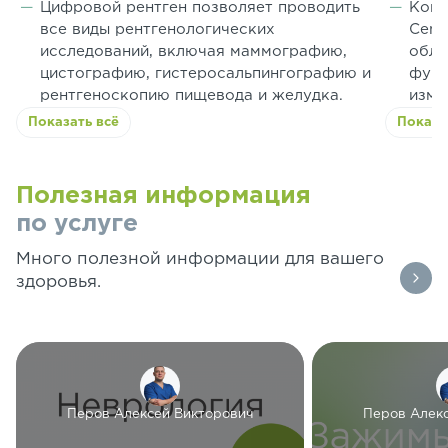
Цифровой рентген позволяет проводить
Комп
все виды рентгенологических
Cent
исследований, включая маммографию,
обл
цистографию, гистеросальпингографию и
функ
рентгеноскопию пищевода и желудка.
изме
Показать всё
Показа
Полезная информация
по услуге
Много полезной информации для вашего
здоровья.
Перов Алексей Викторович
Перов Алек