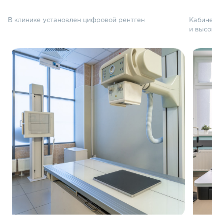
В клинике установлен цифровой рентген
Кабинет 
и высоко