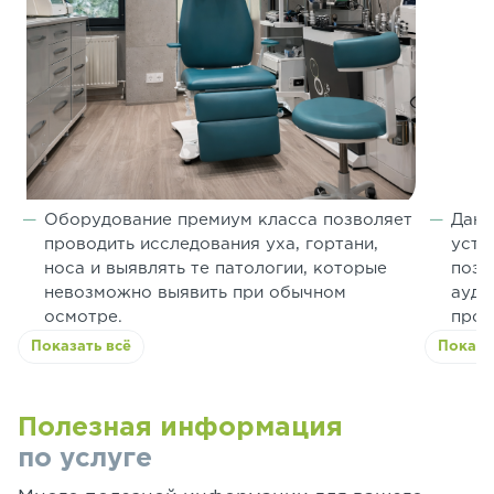
Оборудование премиум класса позволяет
Данн
проводить исследования уха, гортани,
устр
носа и выявлять те патологии, которые
позв
невозможно выявить при обычном
ауди
осмотре.
проф
Показать всё
Показа
Полезная информация
по услуге