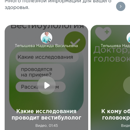
Много полезной информации для вашего
здоровья.
Тепышева Надежда Васильевна
Тепышева Над
Какие исследования
К кому о
проводит вестибулолог
головок
Видео, 01:45
Виде