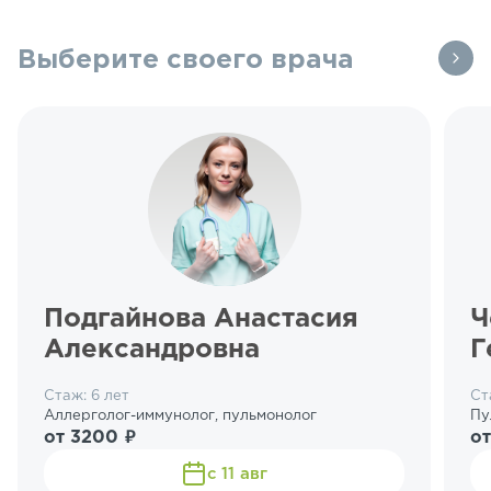
Выберите своего врача
Подгайнова Анастасия
Ч
Александровна
Г
Стаж: 6 лет
Ст
Аллерголог-иммунолог, пульмонолог
Пу
от 3200 ₽
от
с 11 авг