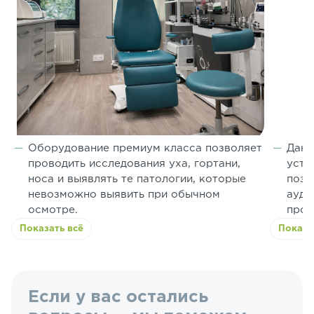
Оборудование премиум класса позволяет
Данн
проводить исследования уха, гортани,
устр
носа и выявлять те патологии, которые
позв
невозможно выявить при обычном
ауди
осмотре.
проф
Показать всё
Показа
Если у вас остались