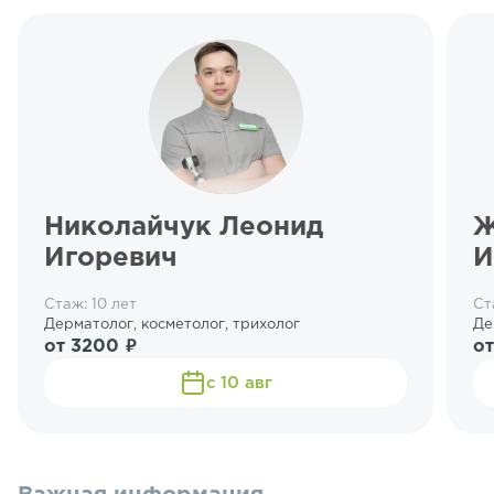
Николайчук Леонид
Ж
Игоревич
И
Стаж: 10 лет
Ст
Дерматолог, косметолог, трихолог
Де
от 3200 ₽
от
с 10 авг