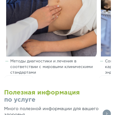
Методы диагностики и лечения в
Совм
соответствии с мировыми клиническими
кард
стандартами
эндо
Показать всё
Показа
Полезная информация
по услуге
Много полезной информации для вашего
здоровья.