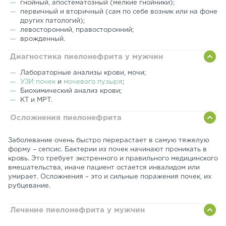
гнойный, апостематозный (мелкие гнойники);
первичный и вторичный (сам по себе возник или на фоне
других патологий);
левосторонний, правосторонний;
врожденный.
Диагностика пиелонефрита у мужчин
Лабораторные анализы крови, мочи;
УЗИ почек
и
мочевого пузыря
;
Биохимический анализ крови;
КТ и МРТ.
Осложнения пиелонефрита
Заболевание очень быстро перерастает в самую тяжелую
форму – сепсис. Бактерии из почек начинают проникать в
кровь. Это требует экстренного и правильного медицинского
вмешательства, иначе пациент остается инвалидом или
умирает. Осложнения – это и сильные поражения почек, их
рубцевание.
Лечение пиелонефрита у мужчин