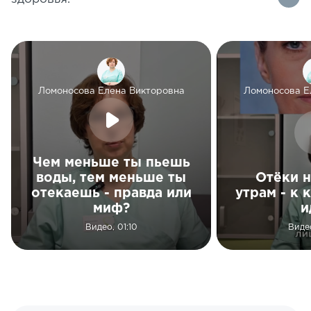
Ломоносова Елена Викторовна
Ломоносова Е
Чем меньше ты пьешь
воды, тем меньше ты
Отёки н
отекаешь - правда или
утрам - к 
миф?
и
Видео, 01:10
Виде