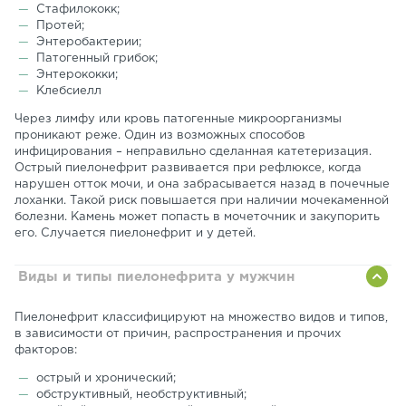
Стафилококк;
Протей;
Энтеробактерии;
Патогенный грибок;
Энтерококки;
Клебсиелл
Через лимфу или кровь патогенные микроорганизмы
проникают реже. Один из возможных способов
инфицирования – неправильно сделанная катетеризация.
Острый пиелонефрит развивается при рефлюксе, когда
нарушен отток мочи, и она забрасывается назад в почечные
лоханки. Такой риск повышается при наличии мочекаменной
болезни. Камень может попасть в мочеточник и закупорить
его. Случается пиелонефрит и у детей.
Виды и типы пиелонефрита у мужчин
Пиелонефрит классифицируют на множество видов и типов,
в зависимости от причин, распространения и прочих
факторов:
острый и хронический;
обструктивный, необструктивный;