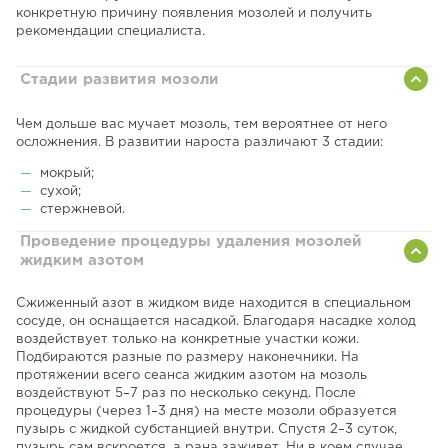
конкретную причину появления мозолей и получить
рекомендации специалиста.
Стадии развития мозоли
Чем дольше вас мучает мозоль, тем вероятнее от него
осложнения. В развитии нароста различают 3 стадии:
мокрый;
сухой;
стержневой.
Проведение процедуры удаления мозолей
жидким азотом
Сжиженный азот в жидком виде находится в специальном
сосуде, он оснащается насадкой. Благодаря насадке холод
воздействует только на конкретные участки кожи.
Подбираются разные по размеру наконечники. На
протяжении всего сеанса жидким азотом на мозоль
воздействуют 5–7 раз по несколько секунд. После
процедуры (через 1–3 дня) на месте мозоли образуется
пузырь с жидкой субстанцией внутри. Спустя 2–3 суток,
пузырь сам вскроется, а рана заживет. Ни в коем случае