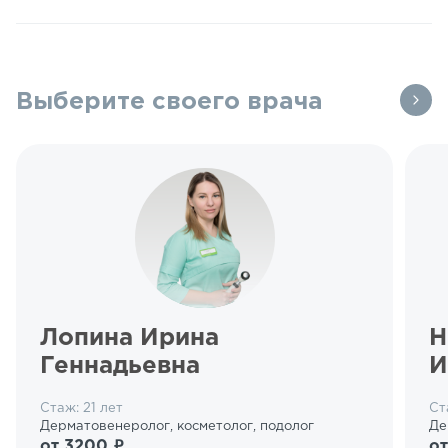
Выберите своего врача
Лопина Ирина
Н
Геннадьевна
И
Стаж: 21 лет
Ст
Дерматовенеролог, косметолог, подолог
Де
от 3200 ₽
от