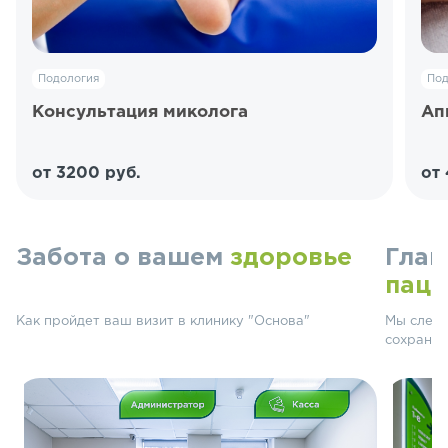
Подология
Под
Консультация миколога
Ап
от 3200 руб.
от
Забота о вашем
здоровье
Глав
паци
Как пройдет ваш визит в клинику "Основа"
Мы следу
сохранят