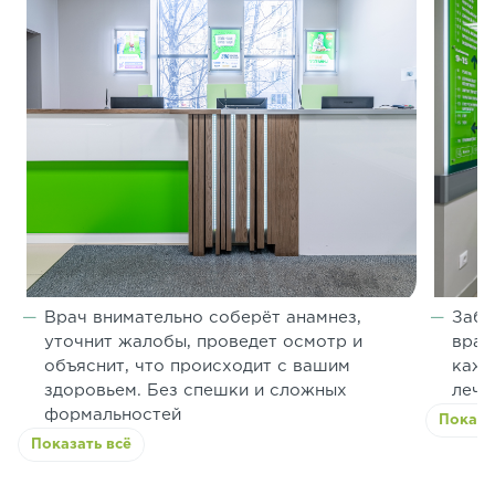
Врач внимательно соберёт анамнез,
Забо
уточнит жалобы, проведет осмотр и
врач
объяснит, что происходит с вашим
кажд
здоровьем. Без спешки и сложных
лече
формальностей
Показа
Показать всё