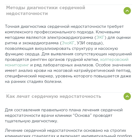
Методы диагностики сердечной
недостаточности
Точная диагностика сердечной недостаточности требует
комплексного профессионального подхода. Ключевыми
методами являются электрокардиограмма (
ЭКГ
) для оценки
ритма и эхокардиограмма (
ЭхоКГ
, УЗИ сердца),
позволяющая визуализировать структуру и насосную
функцию сердца. Для выявления сопутствующих нарушений
проводятся рентген органов грудной клетки,
холтеровский
мониторинг
и ряд лабораторных анализов. Особое значение
имеет анализ крови на мозговой натрийуретический пептид,
специфический маркер, уровень которого повышается даже
на ранних стадиях болезни.
Как лечат сердечную недостаточность
Для составления правильного плана лечения сердечной
недостаточности врачи клиники “Основа” проводят
тщательную диагностику.
Лечение сердечной недостаточности основано на строгих
клинических стандартах и включает индивидуальный подбор