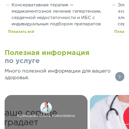
Консервативная терапия —
Элек
медикаментозное лечение гипертензии,
эхок
сердечной недостаточности и ИБС с
элек
индивидуальным подбором препаратов
серд
Показать всё
Показа
Полезная информация
по услуге
Много полезной информации для вашего
здоровья.
Кузнецова Ольга Николаевна