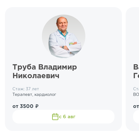
Труба Владимир
В
Николаевич
Г
Стаж: 37 лет
Ст
Терапевт, кардиолог
ВО
от 3500 ₽
от
с 6 авг