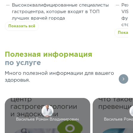
Высококвалифицированные специалисты
Режи
гастроцентра, которые входят в ТОП
VIST
лучших врачей города
функ
стой
Показать всё
Показа
Полезная информация
по услуге
Много полезной информации для вашего
здоровья.
Васильев Роман Владимирович
Васильев Ром