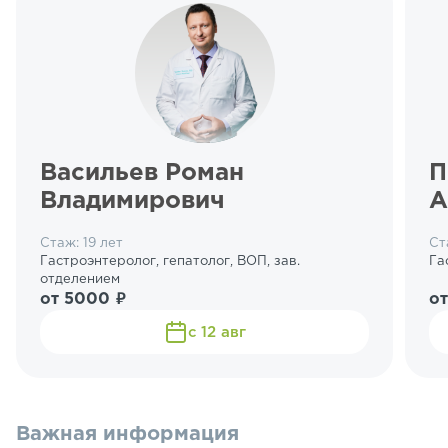
Васильев Роман
П
Владимирович
А
Стаж: 19 лет
Ст
Гастроэнтеролог, гепатолог, ВОП, зав.
Га
отделением
от 5000 ₽
от
с 12 авг
Важная информация