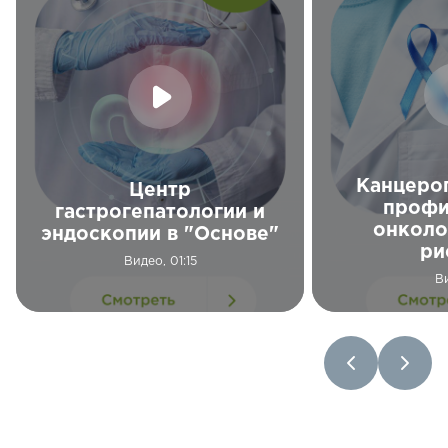
Канцеро
Центр
профи
гастрогепатологии и
онколо
эндоскопии в "Основе"
ри
Видео, 01:15
В