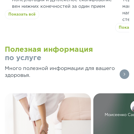
вен нижних конечностей за один прием
мани
нагр
Показать всё
стен
Показа
Полезная информация
по услуге
Много полезной информации для вашего
здоровья.
Моисеенко Са