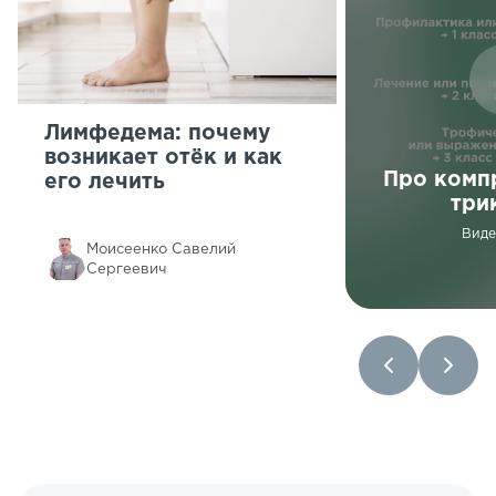
Лимфедема: почему
возникает отёк и как
Про комп
его лечить
три
Виде
Моисеенко Савелий
Сергеевич