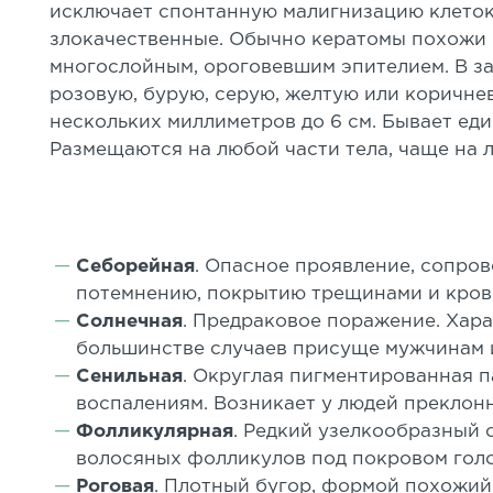
исключает спонтанную малигнизацию клеток,
злокачественные. Обычно кератомы похожи
многослойным, ороговевшим эпителием. В за
розовую, бурую, серую, желтую или коричне
нескольких миллиметров до 6 см. Бывает ед
Размещаются на любой части тела, чаще на ли
Себорейная
. Опасное проявление, сопро
потемнению, покрытию трещинами и кров
Солнечная
. Предраковое поражение. Хар
большинстве случаев присуще мужчинам 
Сенильная
. Округлая пигментированная 
воспалениям. Возникает у людей преклонно
Фолликулярная
. Редкий узелкообразный 
волосяных фолликулов под покровом голо
Роговая
. Плотный бугор, формой похожий