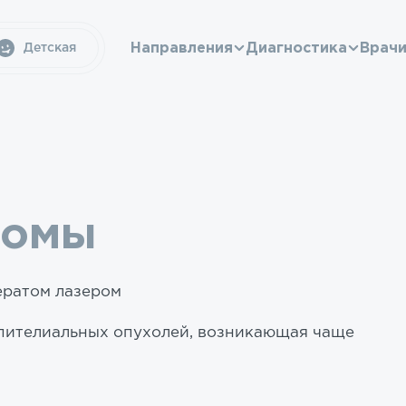
Направления
Диагностика
Врач
Детская
томы
ератом лазером
эпителиальных опухолей, возникающая чаще