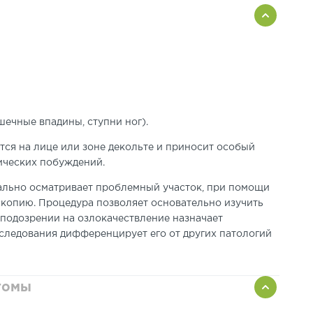
ечные впадины, ступни ног).
тся на лице или зоне декольте и приносит особый
тических побуждений.
зуально осматривает проблемный участок, при помощи
копию. Процедура позволяет основательно изучить
 подозрении на озлокачествление назначает
сследования дифференцирует его от других патологий
томы