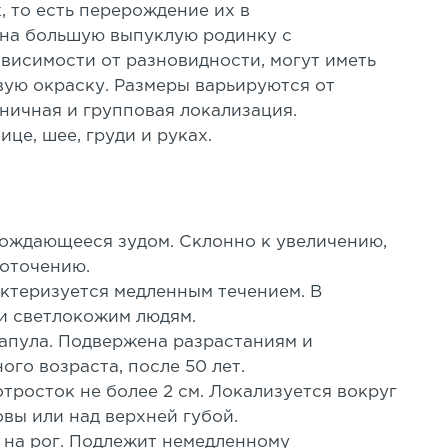
 то есть перерождение их в
 на большую выпуклую родинку с
висимости от разновидности, могут иметь
вую окраску. Размеры варьируются от
иничная и групповая локализация.
це, шее, груди и руках.
вождающееся зудом. Склонно к увеличению,
оточению.
актеризуется медленным течением. В
и светлокожим людям.
папула. Подвержена разрастаниям и
го возраста, после 50 лет.
отросток не более 2 см. Локализуется вокруг
вы или над верхней губой.
 на рог. Подлежит немедленному