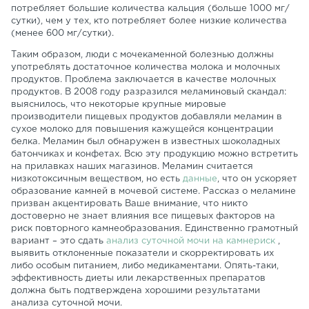
потребляет большие количества кальция (больше 1000 мг/
сутки), чем у тех, кто потребляет более низкие количества
(менее 600 мг/сутки).
Таким образом, люди с мочекаменной болезнью должны
употреблять достаточное количества молока и молочных
продуктов. Проблема заключается в качестве молочных
продуктов. В 2008 году разразился меламиновый скандал:
выяснилось, что некоторые крупные мировые
производители пищевых продуктов добавляли меламин в
сухое молоко для повышения кажущейся концентрации
белка. Меламин был обнаружен в известных шоколадных
батончиках и конфетах. Всю эту продукцию можно встретить
на прилавках наших магазинов. Меламин считается
низкотоксичным веществом, но есть
данные
, что он ускоряет
образование камней в мочевой системе. Рассказ о меламине
призван акцентировать Ваше внимание, что никто
достоверно не знает влияния все пищевых факторов на
риск повторного камнеобразования. Единственно грамотный
вариант – это сдать
анализ суточной мочи на камнериск
,
выявить отклоненные показатели и скорректировать их
либо особым питанием, либо медикаментами. Опять-таки,
эффективность диеты или лекарственных препаратов
должна быть подтверждена хорошими результатами
анализа суточной мочи.