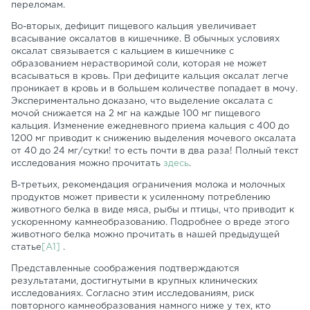
переломам.
Во-вторых, дефицит пищевого кальция увеличивает
всасывание оксалатов в кишечнике. В обычных условиях
оксалат связывается с кальцием в кишечнике с
образованием нерастворимой соли, которая не может
всасываться в кровь. При дефиците кальция оксалат легче
проникает в кровь и в большем количестве попадает в мочу.
Экспериментально доказано, что выделение оксалата с
мочой снижается на 2 мг на каждые 100 мг пищевого
кальция. Изменение ежедневного приема кальция с 400 до
1200 мг приводит к снижению выделения мочевого оксалата
от 40 до 24 мг/сутки! то есть почти в два раза! Полный текст
исследования можно прочитать
здесь
.
В-третьих, рекомендация ограничения молока и молочных
продуктов может привести к усиленному потреблению
животного белка в виде мяса, рыбы и птицы, что приводит к
ускоренному камнеобразованию. Подробнее о вреде этого
животного белка можно прочитать в нашей предыдущей
статье
[А1]
.
Представленные соображения подтверждаются
результатами, достигнутыми в крупных клинических
исследованиях. Согласно этим исследованиям, риск
повторного камнеобразования намного ниже у тех, кто