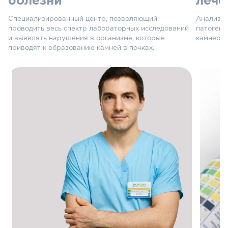
болезни
леч
Специализированный центр, позволяющий
Анализы 
проводить весь спектр лабораторных исследований
патогене
и выявлять нарушения в организме, которые
камнеоб
приводят к образованию камней в почках.