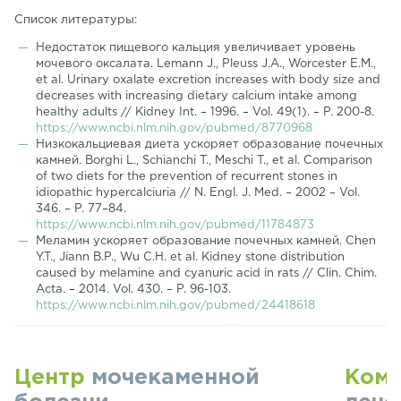
Список литературы:
Недостаток пищевого кальция увеличивает уровень
мочевого оксалата. Lemann J., Pleuss J.A., Worcester E.M.,
et al. Urinary oxalate excretion increases with body size and
decreases with increasing dietary calcium intake among
healthy adults // Kidney Int. – 1996. – Vol. 49(1). – P. 200-8.
https://www.ncbi.nlm.nih.gov/pubmed/8770968
Низкокальциевая диета ускоряет образование почечных
камней. Borghi L., Schianchi T., Meschi T., et al. Comparison
of two diets for the prevention of recurrent stones in
idiopathic hypercalciuria // N. Engl. J. Med. – 2002 – Vol.
346. – P. 77–84.
https://www.ncbi.nlm.nih.gov/pubmed/11784873
Меламин ускоряет образование почечных камней. Chen
Y.T., Jiann B.P., Wu C.H. et al. Kidney stone distribution
caused by melamine and cyanuric acid in rats // Clin. Chim.
Acta. – 2014. Vol. 430. – P. 96-103.
https://www.ncbi.nlm.nih.gov/pubmed/24418618
Центр
мочекаменной
Комп