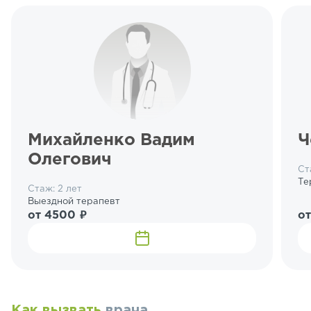
Михайленко Вадим
Ч
Олегович
Ст
Те
Стаж: 2 лет
Выездной терапевт
от 4500 ₽
от
Как вызвать
врача