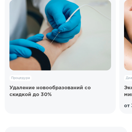
Процедура
Диа
Удаление новообразований со
Эк
скидкой до 30%
ми
от 