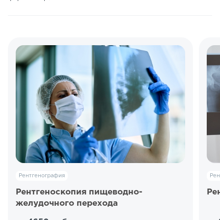
Рентгенография
Рен
Рентгеноскопия пищеводно-
Ре
желудочного перехода