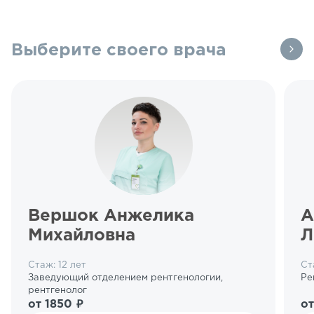
Выберите своего врача
Вершок Анжелика
А
Михайловна
Л
Стаж: 12 лет
Ст
Заведующий отделением рентгенологии,
Ре
рентгенолог
от 1850 ₽
от