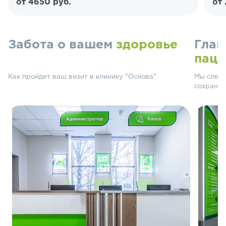
от 4650 руб.
от 
Забота о вашем
здоровье
Глав
паци
Как пройдет ваш визит в клинику "Основа"
Мы следу
сохранят