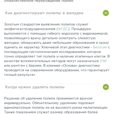
злокачественное перерождение тканей.
Как диагностируют полипы в желудке
Золотым стандартом выявления полипов служит
эзофагогастродуоденоскопия (
ФГДС
). Процедура
выполняется с помощью гибкого эндоскопа с видеокамерой,
позволяющего врачу детально осмотреть слизистую
желудка, обнаружить даже небольшие образования и сразу
оценить их характер. Ключевой этап диагностики -
биопсия
с
последующим гистологическим исследованием, которое
точно определяет тип полипа и наличие атипичных клеток. В
качестве вспомогательных методов могут назначаться
УЗИ
или рентген с барием. В клинике «Основа» диагностика
проводится на современном оборудовании, что гарантирует
точный результат.
Когда нужно удалять полипы
Решение об удалении полипа принимается врачом
индивидуально. Обязательному удалению подлежат
аденоматозные полипы из-за высокого риска малигнизации.
Также показанием служат размер образования более