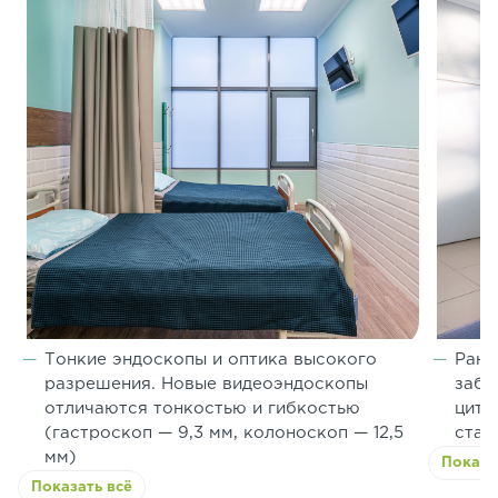
Тонкие эндоскопы и оптика высокого
Ранн
разрешения. Новые видеоэндоскопы
забо
отличаются тонкостью и гибкостью
цито
(гастроскоп — 9,3 мм, колоноскоп — 12,5
стан
мм)
Показа
Показать всё