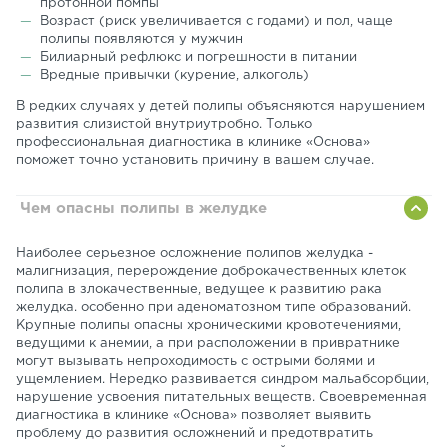
протонной помпы
Возраст (риск увеличивается с годами) и пол, чаще
полипы появляются у мужчин
Билиарный рефлюкс и погрешности в питании
Вредные привычки (курение, алкоголь)
В редких случаях у детей полипы объясняются нарушением
развития слизистой внутриутробно. Только
профессиональная диагностика в клинике «Основа»
поможет точно установить причину в вашем случае.
Чем опасны полипы в желудке
Наиболее серьезное осложнение полипов желудка -
малигнизация, перерождение доброкачественных клеток
полипа в злокачественные, ведущее к развитию рака
желудка. особенно при аденоматозном типе образований.
Крупные полипы опасны хроническими кровотечениями,
ведущими к анемии, а при расположении в привратнике
могут вызывать непроходимость с острыми болями и
ущемлением. Нередко развивается синдром мальабсорбции,
нарушение усвоения питательных веществ. Своевременная
диагностика в клинике «Основа» позволяет выявить
проблему до развития осложнений и предотвратить