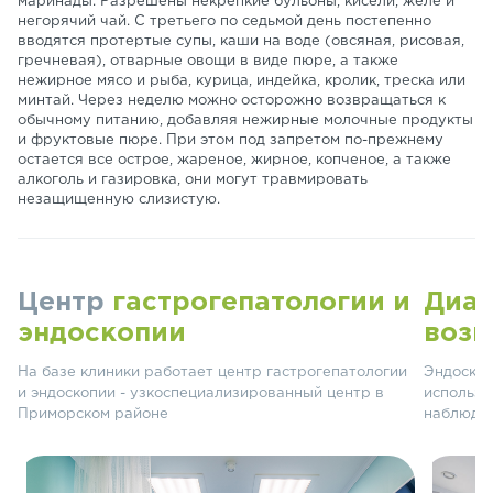
маринады. Разрешены некрепкие бульоны, кисели, желе и
негорячий чай. С третьего по седьмой день постепенно
вводятся протертые супы, каши на воде (овсяная, рисовая,
гречневая), отварные овощи в виде пюре, а также
нежирное мясо и рыба, курица, индейка, кролик, треска или
минтай. Через неделю можно осторожно возвращаться к
обычному питанию, добавляя нежирные молочные продукты
и фруктовые пюре. При этом под запретом по-прежнему
остается все острое, жареное, жирное, копченое, а также
алкоголь и газировка, они могут травмировать
незащищенную слизистую.
Центр
гастрогепатологии и
Диаг
эндоскопии
возм
На базе клиники работает центр гастрогепатологии
Эндоскоп
и эндоскопии - узкоспециализированный центр в
использо
Приморском районе
наблюден