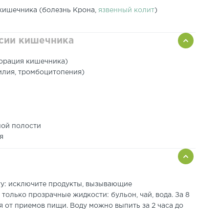
кишечника (болезнь Крона,
язвенный колит
)
сии кишечника
форация кишечника)
илия, тромбоцитопения)
ной полости
я
ту: исключите продукты, вызывающие
только прозрачные жидкости: бульон, чай, вода. За 8
 от приемов пищи. Воду можно выпить за 2 часа до