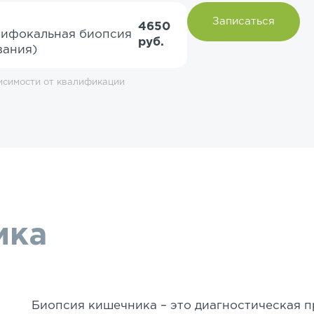
Записаться
4650
тифокальная биопсия
руб.
вания)
исимости от квалификации
ика
Биопсия кишечника – это диагностическая 