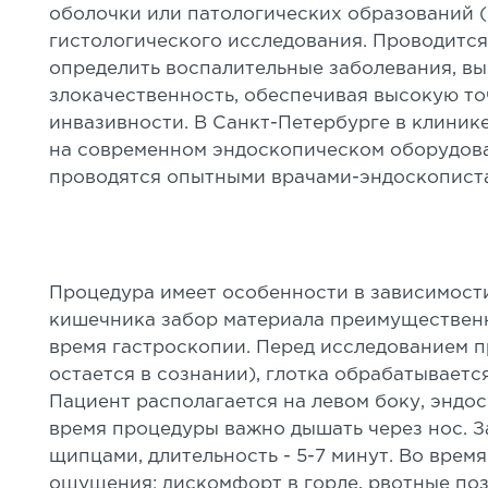
оболочки или патологических образований (
гистологического исследования. Проводится
определить воспалительные заболевания, вы
злокачественность, обеспечивая высокую т
инвазивности. В Санкт-Петербурге в клини
на современном эндоскопическом оборудова
проводятся опытными врачами-эндоскописта
Процедура имеет особенности в зависимости
кишечника забор материала преимущественн
время гастроскопии. Перед исследованием п
остается в сознании), глотка обрабатываетс
Пациент располагается на левом боку, эндо
время процедуры важно дышать через нос. 
щипцами, длительность - 5-7 минут. Во вре
ощущения: дискомфорт в горле, рвотные поз