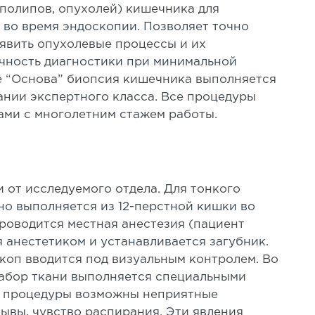
полипов, опухолей) кишечника для
 во время эндоскопии. Позволяет точно
явить опухолевые процессы и их
очность диагностики при минимальной
ке “Основа” биопсия кишечника выполняется
нии экспертного класса. Все процедуры
ми с многолетним стажем работы.
 от исследуемого отдела. Для тонкого
о выполняется из 12-перстной кишки во
роводится местная анестезия (пациент
я анестетиком и устанавливается загубник.
скоп вводится под визуальным контролем. Во
Забор ткани выполняется специальными
мя процедуры возможны неприятные
ывы, чувство распирания. Эти явления