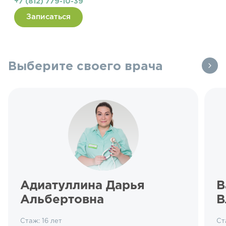
+7 (812) 779-10-39
Записаться
Выберите своего врача
Адиатуллина Дарья
В
Альбертовна
В
Стаж: 16 лет
Ст