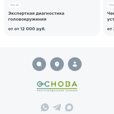
Чек ап
Чек
Экспертная диагностика
Че
головокружения
ус
от от 12 000 руб.
от 