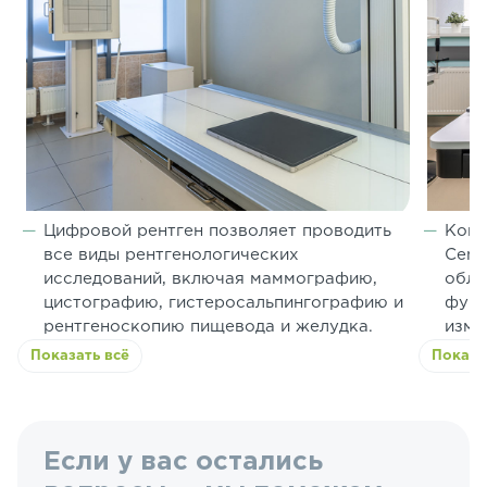
Цифровой рентген позволяет проводить
Комп
все виды рентгенологических
Cent
исследований, включая маммографию,
обл
цистографию, гистеросальпингографию и
функ
рентгеноскопию пищевода и желудка.
изме
Показать всё
Показа
Если у вас остались