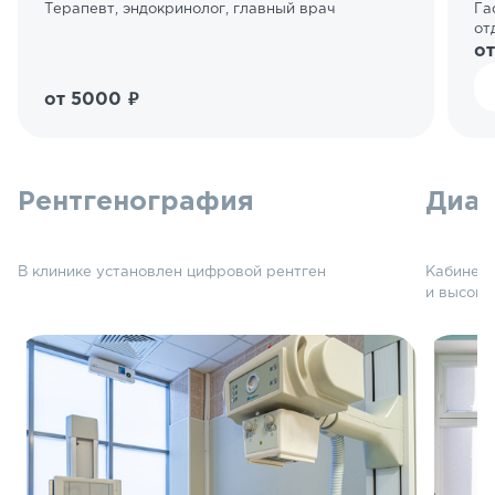
Терапевт, эндокринолог, главный врач
Га
от
о
от 5000 ₽
Рентгенография
Диаг
В клинике установлен цифровой рентген
Кабинет 
и высоко