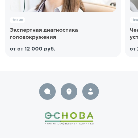
Чек ап
Чек
Экспертная диагностика
Че
головокружения
ус
от от 12 000 руб.
от 