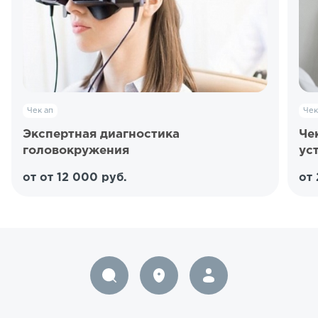
Чек ап
Чек
Экспертная диагностика
Че
головокружения
ус
от от 12 000 руб.
от 