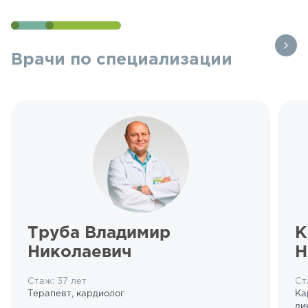
Врачи по специализации
Труба Владимир
К
Николаевич
Н
Стаж: 37 лет
Ст
Терапевт, кардиолог
Ка
ди