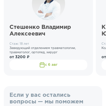
Стешенко Владимир
К
Алексеевич
Ю
Стаж: 18 лет
Ст
Заведующий отделением травматологии,
Ко
травматолог, ортопед, хирург
от 3200 ₽
от
с 6 авг
Если у вас остались
вопросы — мы поможем