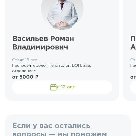
Васильев Роман
П
Владимирович
А
Стаж: 19 лет
Ст
Гастроэнтеролог, гепатолог, ВОП, зав.
Га
отделением
от 5000 ₽
от
с 12 авг
Если у вас остались
вопросы — мы поможем