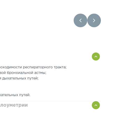
оходимости респираторного тракта;
вой бронхиальной астмы;
я дыхательных путей;
ательных путей.
флоуметрии