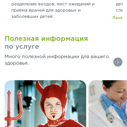
разделение входов, мест ожиданий и
детс
приема врачей для здоровых и
спец
заболевших детей
Показа
Показать всё
Полезная информация
по услуге
Много полезной информации для вашего
здоровья.