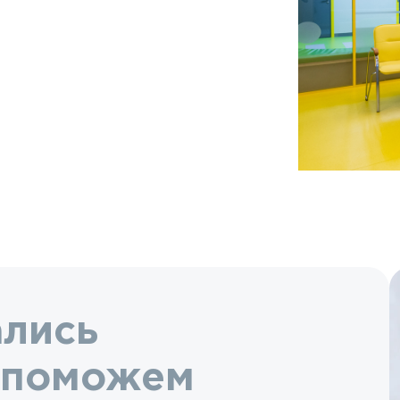
ались
 поможем