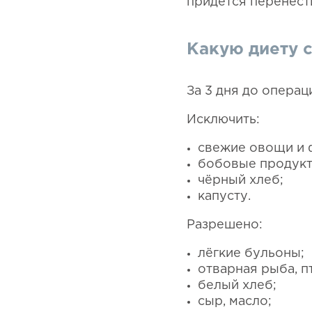
придётся перенест
Какую диету 
За 3 дня до операц
Исключить:
свежие овощи и 
бобовые продукт
чёрный хлеб;
капусту.
Разрешено:
лёгкие бульоны;
отварная рыба, п
белый хлеб;
сыр, масло;