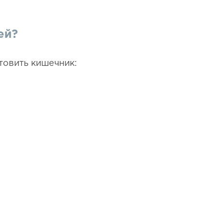
ей?
товить кишечник: