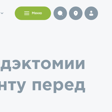
и
Меню
идэктомии
нту перед