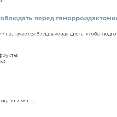
и.
соблюдать перед геморроидэктоми
ии назначается бесшлаковая диета, чтобы подго
фрукты;
ы;
тица или мясо;