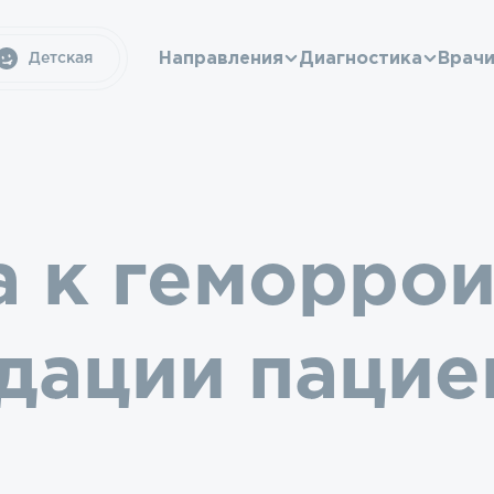
Направления
Диагностика
Врач
Детская
а к геморро
дации пацие