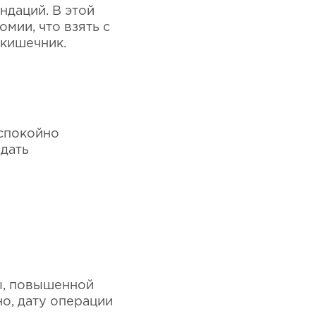
даций. В этой
мии, что взять с
 кишечник.
 спокойно
дать
ы, повышенной
о, дату операции