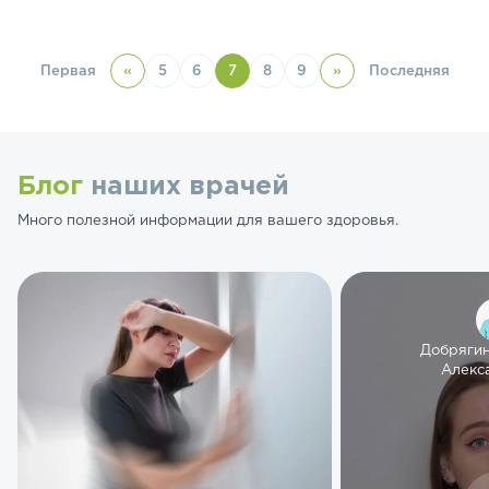
Первая
«
5
6
7
8
9
»
Последняя
Блог
наших врачей
Много полезной информации для вашего здоровья.
Добряги
Алекс