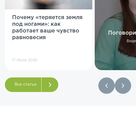
Почему «теряется земля
под ногами»: как
работает ваше чувство
Поговори
равновесия
Виде
17 Июля 2026
Все статьи