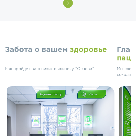
Забота о вашем
здоровье
Глав
паци
Как пройдет ваш визит в клинику "Основа"
Мы следу
сохранят