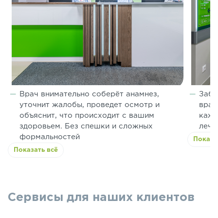
Врач внимательно соберёт анамнез,
Забо
уточнит жалобы, проведет осмотр и
врач
объяснит, что происходит с вашим
кажд
здоровьем. Без спешки и сложных
лече
формальностей
Показа
Показать всё
Сервисы для наших клиентов