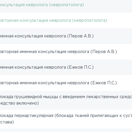
онсультация невролога (невропатолога)
овторная консультация невролога (невропатолога)
менная консультация невролога (Перов А.В.)
овторная именная консультация невролога (Перов А.В.)
менная консультация невролога (Ежков П.С.)
овторная именная консультация невролога (Ежков П.С.)
локада грушевидной мышцы с введением лекарственных средс
редство включено)
локада периартикулярная (блокада тканей прилегающих к суст
устава)