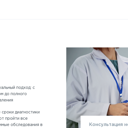
врологии
 учетом индивидуальных
физиологические методы:
энцефалография (ЭЭГ) и
нейромиография (ЭНМГ)
тические блокады и
Электроэнцефа
ография для уточнения