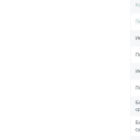
К
П
И
П
И
П
Б
с
Б
с