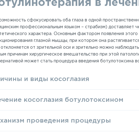
отулинотерапия в лечен
озможность сфокусировать оба глаза в одной пространственно
ицинским профессиональным языком – страбизм) доставляет ч
стетического характера. Основным фактором появления этого
кционирования глазной мышцы, при котором она растягивается
 отклоняется от зрительной оси и зрительно можно наблюдать 
ным причинам хирургическое вмешательство при этой патолог
тернативой может стать процедура введения ботулотоксина 
ичины и виды косоглазия
чение косоглазия ботулотоксином
ханизм проведения процедуры