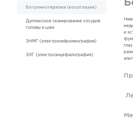
Б
Ботулинотерапия (косоглазие)
Нев
Дуплексное сканирование сосудов
мед
головы и шеи
и э
фун
ЭНМГ (электронейромиография)
глаз
раз
ЭЭГ (электроэнцефалография)
аль
Пр
Ле
Ме