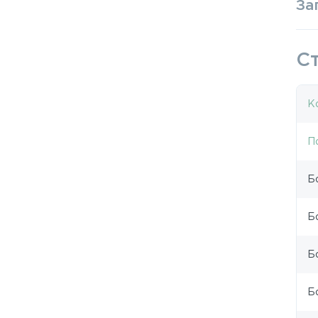
За
С
К
П
Б
Б
Б
Б