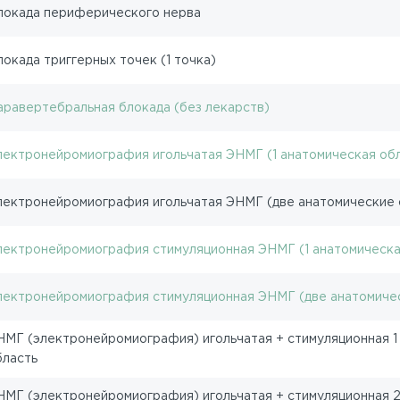
локада периферического нерва
локада триггерных точек (1 точка)
аравертебральная блокада (без лекарств)
лектронейромиография игольчатая ЭНМГ (1 анатомическая об
лектронейромиография игольчатая ЭНМГ (две анатомические 
лектронейромиография стимуляционная ЭНМГ (1 анатомическа
лектронейромиография стимуляционная ЭНМГ (две анатомиче
НМГ (электронейромиография) игольчатая + стимуляционная 1
бласть
НМГ (электронейромиография) игольчатая + стимуляционная 