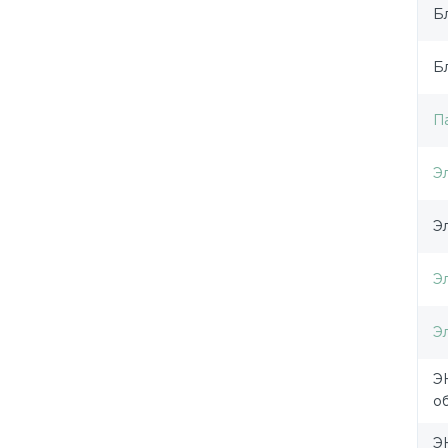
Б
Б
П
Э
Э
Э
Э
Э
о
Э