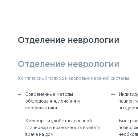
Отделение неврологии
Диагностика
отделения не
Комплекс диагностических и лечебных мероприятий с
особенностей пациента
Клинические и лабораторные
Электро
исследования в собственной
электро
лаборатории
электро
Визуальная диагностика: УЗИ и
Диагнос
дуплексное исследование сосудов
рентген