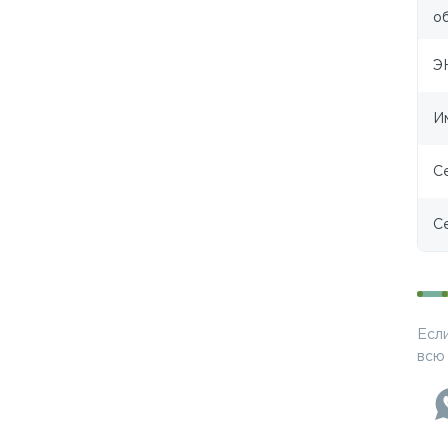
о
Э
И
С
С
Есл
всю