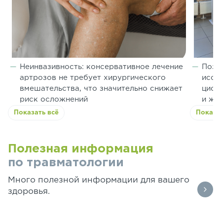
Неинвазивность: консервативное лечение
Позв
артрозов не требует хирургического
иссл
вмешательства, что значительно снижает
цист
риск осложнений
и же
Показать всё
Показа
Полезная информация
по травматологии
Много полезной информации для вашего
здоровья.