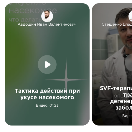
Авдошин Иван Валентинович
Стешенко Вла
SVF-терап
Тактика действий при
тр
укусе насекомого
дегене
Видео, 01:23
забо
Виде