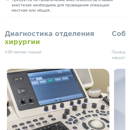
Требуется ли привлечение анестезиологов и какая
анестезия необходима для проведения операции:
местная или общая.
Диагностика отделения
Собс
хирургии
УЗИ мягких тканей
Проводим
хирургии