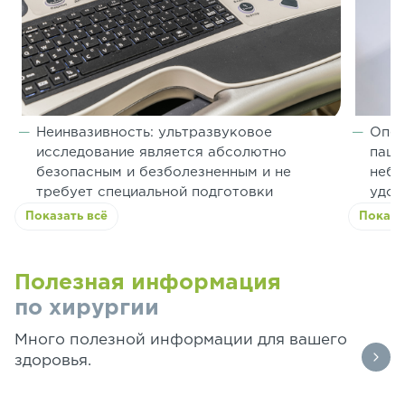
Неинвазивность: ультразвуковое
Опер
исследование является абсолютно
паци
безопасным и безболезненным и не
небо
требует специальной подготовки
удоб
Показать всё
Показа
Полезная информация
по хирургии
Много полезной информации для вашего
здоровья.