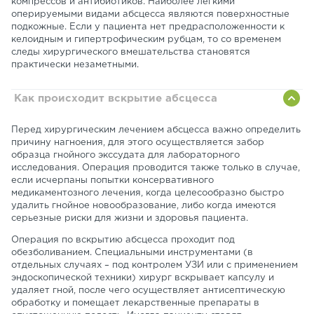
компрессов и антибиотиков. Наиболее легкими
оперируемыми видами абсцесса являются поверхностные
подкожные. Если у пациента нет предрасположенности к
келоидным и гипертрофическим рубцам, то со временем
следы хирургического вмешательства становятся
практически незаметными.
Как происходит вскрытие абсцесса
Перед хирургическим лечением абсцесса важно определить
причину нагноения, для этого осуществляется забор
образца гнойного экссудата для лабораторного
исследования. Операция проводится также только в случае,
если исчерпаны попытки консервативного
медикаментозного лечения, когда целесообразно быстро
удалить гнойное новообразование, либо когда имеются
серьезные риски для жизни и здоровья пациента.
Операция по вскрытию абсцесса проходит под
обезболиванием. Специальными инструментами (в
отдельных случаях – под контролем УЗИ или с применением
эндоскопической техники) хирург вскрывает капсулу и
удаляет гной, после чего осуществляет антисептическую
обработку и помещает лекарственные препараты в