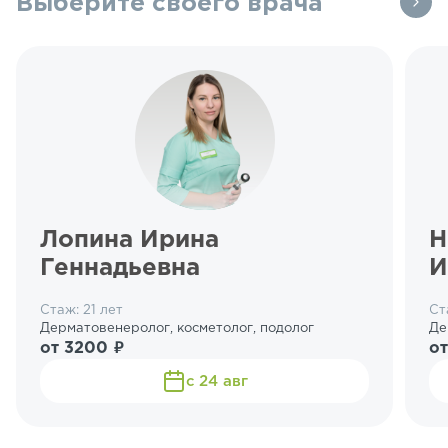
Выберите своего врача
Лопина Ирина
Н
Геннадьевна
И
Стаж: 21 лет
Ст
Дерматовенеролог, косметолог, подолог
Де
от 3200 ₽
от
с 24 авг