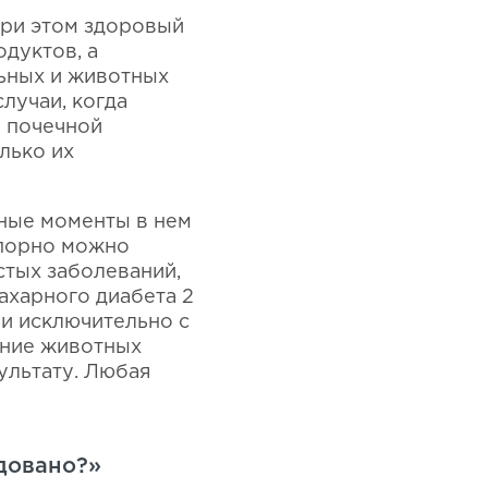
При этом здоровый
одуктов, а
льных и животных
лучаи, когда
и почечной
лько их
ьные моменты в нем
спорно можно
стых заболеваний,
ахарного диабета 2
ни исключительно с
чение животных
ультату. Любая
довано?»