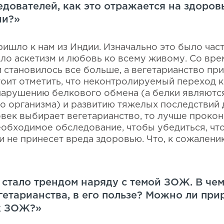
едователей, как это отражается на здоров
ни?»
ришло к нам из Индии. Изначально это было час
ло аскетизм и любовь ко всему живому. Со вр
и становилось все больше, а вегетарианство пр
тоит отметить, что неконтролируемый переход к
нарушению белкового обмена (а белки являют
о организма) и развитию тяжелых последствий 
овек выбирает вегетарианство, то лучше прокон
еобходимое обследование, чтобы убедиться, чт
и не принесет вреда здоровью. Что, к сожалени
 стало трендом наряду с темой ЗОЖ. В че
гетарианства, в его пользе? Можно ли при
к ЗОЖ?»