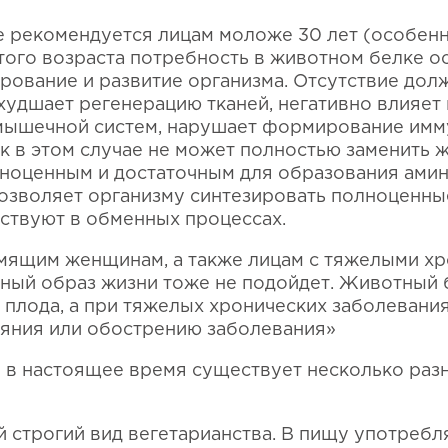
е рекомендуется лицам моложе 30 лет (особенн
этого возраста потребность в животном белке о
ирование и развитие организма. Отсутствие дол
худшает регенерацию тканей, негативно влияет 
мышечной систем, нарушает формирование имм
к в этом случае не может полностью заменить ж
лноценным и достаточным для образования амино
позволяет организму синтезировать полноценн
аствуют в обменных процессах.
мящим женщинам, а также лицам с тяжелыми х
ный образ жизни тоже не подойдет. Животный
плода, а при тяжелых хронических заболевани
яния или обострению заболевания»
о в настоящее время существует несколько раз
й строгий вид вегетарианства. В пищу употребл