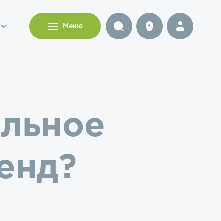
и
Меню
ильное
енд?