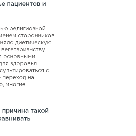
ье пациентов и
тью религиозной
еменем сторонников
иняло диетическую
 вегетарианству
ся основными
для здоровья.
сультироваться с
о переход на
ю, многие
м причина такой
равнивать