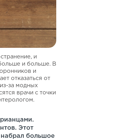
странение, и
больше и больше. В
торонников и
ает отказаться от
 из-за модных
сятся врачи с точки
нтерологом.
арианцами.
нтов. Этот
о набрал большое