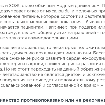
как и ЗОЖ, стало обычным модным движением. 
разумевает отказ от мяса, рыбы и молочных пр
рованное питание, которое состоит из растите
е составляют медицинские показания - бывают с
значается пациентам. Например, при подагре ил
оэтому, в целом, общее у этих направлений - то
 не являются взаимодополняющими.
ользе вегетарианства, то некоторые положител
рность движению вряд ли дают именно они. Бес
ьное снижение риска развития сердечно-сосуди
олестерина в крови, снижение риска развития с
а. Но не стоит переходить на данный образ жиз
– вегетарианство не является диетой, и исклю
и похудения не приведет к положительному рез
 сбалансированной и согласованной с врачом.»
рианство противопоказано или не рекомен