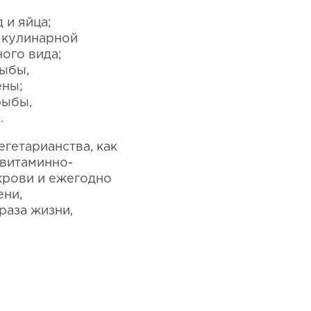
 и яйца;
 кулинарной
ого вида;
рыбы,
ены;
рыбы,
.
егетарианства, как
 витаминно-
крови и ежегодно
ени,
раза жизни,