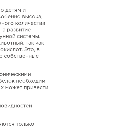
о детям и
собенно высока,
жного количества
на развитие
унной системы.
ивотный, так как
кислот. Это, в
ые собственные
роническими
 белок необходим
ях может привести
новидностей
яются только