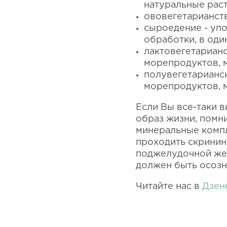
натуральные рас
ововегетарианств
сыроедение - уп
обработки, в оди
лактовегетарианс
морепродуктов, м
полувегетарианс
морепродуктов, м
Если Вы все-таки в
образ жизни, помн
минеральные компл
проходить скринин
поджелудочной жел
должен быть осозн
Читайте нас в
Дзен