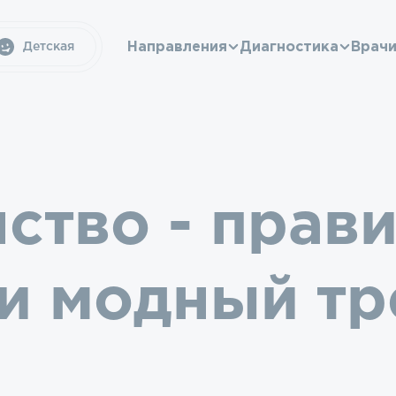
Направления
Диагностика
Врач
Детская
ство - прав
ли модный тр