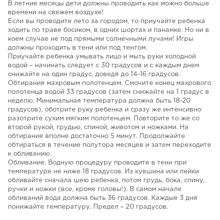
В летние месяцы дети должны проводить как можно больше
времени на свежем воздухе!
Если вы проводите лето за городом, то приучайте ребенка
ходить по траве босиком, в одних шортах и панамке. Но ни в
коем случае не под прямыми солнечными лучами! Игры
должны проходить в тени или под тентом.
Приучайте ребенка умывать лицо и мыть руки холодной
водой – начинать следует с 30 градусов и с каждым днем
снижайте на один градус, доведя до 14-16 градусов.
Обтирания махровым полотенцем. Смочите конец махрового
полотенца водой 33 градусов (затем снижайте на 1 градус в
неделю. Минимальная температура должна быть 18-20
градусов), оботрите руку ребенка и сразу же интенсивно
разотрите сухим мягким полотенцем. Повторите то же со
второй рукой, грудью, спиной, животом и ножками. На
обтирание вполне достаточно 5 минут. Продолжайте
обтираться в течение полутора месяцев и затем переходите
к обливанию.
Обливание. Водную процедуру проводите в тени при
температуре не ниже 18 градусов. Из кувшина или лейки
обливайте сначала шею ребенка, потом грудь, бока, спину,
ручки и ножки (все, кроме головы!). В самом начале
обливаний вода должна быть 36 градусов. Каждые 3 дня
понижайте температуру. Предел – 20 градусов.