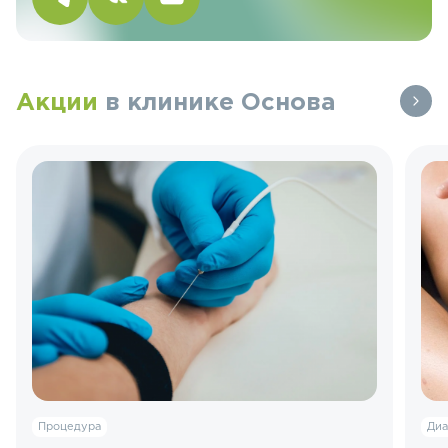
Акции
в клинике Основа
Процедура
Диа